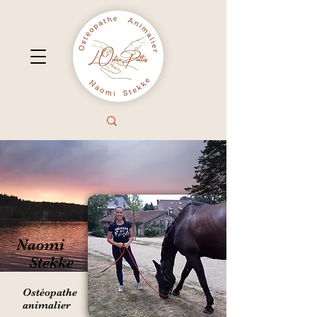
Naomi
Stekke
Ostéopathe
animalier