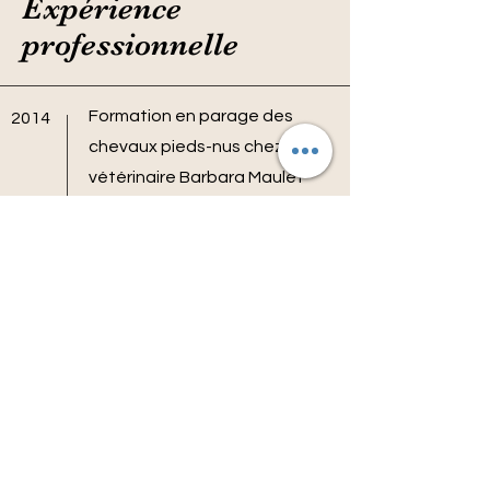
Expérience
professionnelle
Formation en parage des
2014
chevaux pieds-nus chez la
vétérinaire Barbara Maulet
Formation en éducation et
comportement canin chez
Carole Bomblet (Agilcanin)
BAC + 5 au N.I.A.O en
2015
-
Normandie. Seule école en
2020
France, tenue par la
Vétérinaire Pascale
SCHOENBERG, à délivrer le
titre d'Ostéopathe animalier